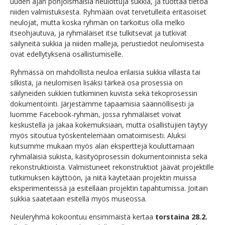
uuden ajan pohjoismaisia neulottuja sukkia, ja tuottaa tietoa
niiden valmistuksesta. Ryhmään ovat tervetulleita eritasoiset
neulojat, mutta koska ryhmän on tarkoitus olla melko
itseohjautuva, ja ryhmäläiset itse tulkitsevat ja tutkivat
säilyneitä sukkia ja niiden malleja, perustiedot neulomisesta
ovat edellytyksenä osallistumiselle.
Ryhmässä on mahdollista neuloa erilaisia sukkia villasta tai
silkistä, ja neulomisen lisäksi tärkeä osa prosessia on
säilyneiden sukkien tutkiminen kuvista sekä tekoprosessin
dokumentointi. Järjestämme tapaamisia säännöllisesti ja
luomme Facebook-ryhmän, jossa ryhmäläiset voivat
keskustella ja jakaa kokemuksiaan, mutta osallistujien täytyy
myös sitoutua työskentelemään omatoimisesti. Aluksi
kutsumme mukaan myös alan eksperttejä kouluttamaan
ryhmäläisiä sukista, käsityöprosessin dokumentoinnista sekä
rekonstruktioista. Valmistuneet rekonstruktiot jäävät projektille
tutkimuksen käyttöön, ja niitä käytetään projektin muissa
eksperimenteissä ja esitellään projektin tapahtumissa. Joitain
sukkia saatetaan esitellä myös museossa.
Neuleryhmä kokoontuu ensimmäistä kertaa
torstaina 28.2.