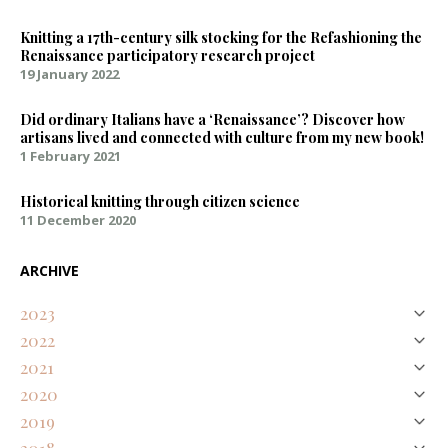
Knitting a 17th-century silk stocking for the Refashioning the
Renaissance participatory research project
19 January 2022
Did ordinary Italians have a ‘Renaissance’? Discover how
artisans lived and connected with culture from my new book!
1 February 2021
Historical knitting through citizen science
11 December 2020
ARCHIVE
2023
2022
August
Natural Purples on Silk – Discovering an Early Modern Palette
2021
April
January
Representing Renaissance textures and colours digitally
2020
February
Knitting a 17th-century silk stocking for the Refashioning the
Did ordinary Italians have a ‘Renaissance’? Discover how artisans
2019
December
Renaissance participatory research project
lived and connected with culture from my new book!
November
Historical knitting through citizen science
2018
December